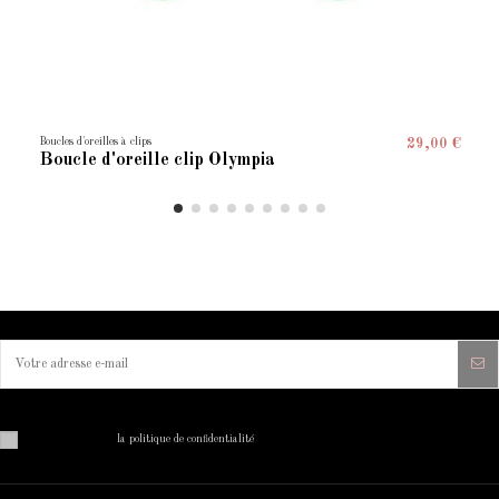
Boucles d'oreilles à clips
29,00 €
Boucle d'oreille clip Olympia
Vous pouvez vous désinscrire à tout moment. Vous trouverez pour cela nos informations de contact dans
les conditions d'utilisation du site.
J'ai lu et j'accepte
la politique de confidentialité