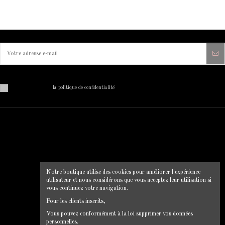
Vous pouvez vous désinscrire à tout moment. Vous trouverez pour cela nos informations de contact dans
les conditions d'utilisation du site.
J'ai lu et j'accepte
la politique de confidentialité
MON COMPTE
INFORMATIONS SUR VOTRE
BOUTIQUE
Mon compte
Clip Chic
Historique des commandes
Notre boutique utilise des cookies pour améliorer l'expérience
12 rue du pont, 22130 Plancoet
Livraison
utilisateur et nous considérons que vous acceptez leur utilisation si
Mentions légales
0664856547
vous continuez votre navigation.
Conditions d'utilisation
clipchic35@gmail.com
Pour les clients inscrits,
CGV
Vous pouvez conformément à la loi supprimer vos données
Politique de confidentialité
personnelles.