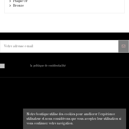
Plaqué Or
Bronze
Vous pouvez vous désinscrire à tout moment. Vous trouverez pour cela nos informations de contact dans
les conditions d'utilisation du site.
J'ai lu et j'accepte
la politique de confidentialité
MON COMPTE
INFORMATIONS SUR VOTRE
BOUTIQUE
Mon compte
Clip Chic
Historique des commandes
Notre boutique utilise des cookies pour améliorer l'expérience
12 rue du pont, 22130 Plancoet
Livraison
utilisateur et nous considérons que vous acceptez leur utilisation si
Mentions légales
0664856547
vous continuez votre navigation.
Conditions d'utilisation