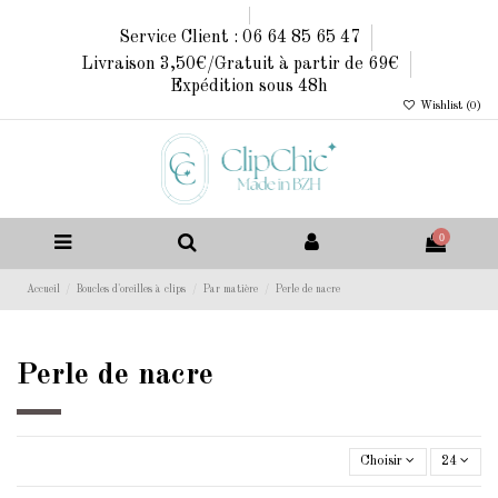
Service Client : 06 64 85 65 47
Livraison 3,50€/Gratuit à partir de 69€
Expédition sous 48h
Wishlist (
0
)
0
Accueil
Boucles d'oreilles à clips
Par matière
Perle de nacre
Perle de nacre
Choisir
24