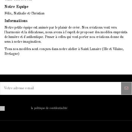
Notre Equipe
Félix, Nathalie et Christian
Informations
Notre petite équipe est animée par le plaisir de créer. Nos créations vont vers
l'harmonie et la délicatesse, nous avons à l'esprit de proposer des modèles empreints
de lumière et d'authentique. Penser à celles qui vont porter nos créations donne du
sens à notre imagination.
Tous nos modèles sont conçues dans notre atelier à Saint Lunaire (Ille et Vilaine,
Bretagne)
Vous pouvez vous désinscrire à tout moment. Vous trouverez pour cela nos informations de contact dans
les conditions d'utilisation du site.
J'ai lu et j'accepte
la politique de confidentialité