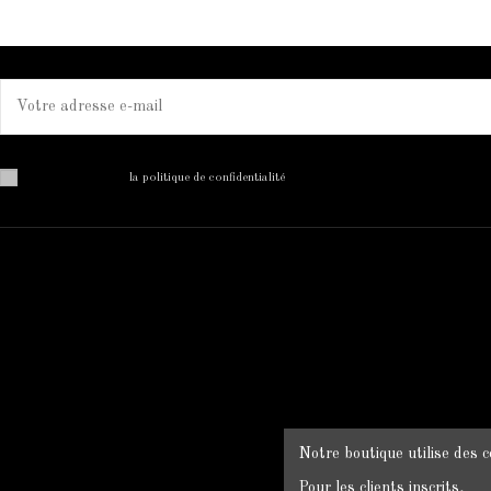
Vous pouvez vous désinscrire à tout moment. Vous trouverez pour cela nos informations de 
J'ai lu et j'accepte
la politique de confidentialité
MON COMPTE
Mon compte
Historique des commandes
Livraison
Mentions légales
Conditions d'utilisation
Notre boutique utilise des c
CGV
Pour les clients inscrits,