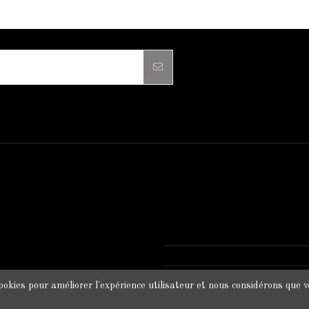
contact dans les conditions d'utilisation du site.
INFORMATIONS SUR VOTRE
Clip Chic
12 rue du pont, 22130 Planc
0664856547
clipchic35@gmail.com
ookies pour améliorer l'expérience utilisateur et nous considérons que vo