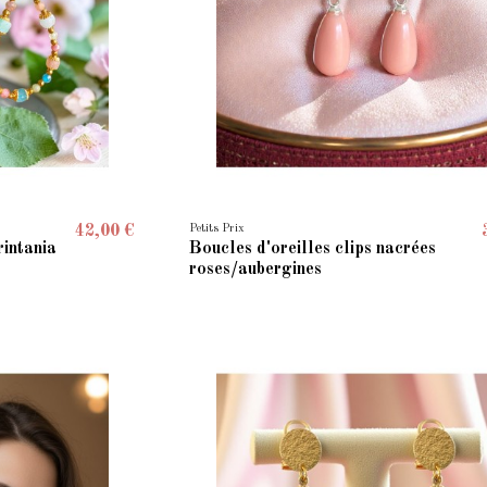
Petits Prix
42,00 €
rintania
Boucles d'oreilles clips nacrées
roses/aubergines