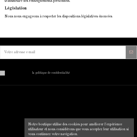
transmettre des renseignements personnels.
Législation
Nous nous engageons à respecter les dispositions législatives énoncées
Vous pouvez vous désinscrire à tout moment. Vous trouverez pour cela nos informations de contact dans
les conditions d'utilisation du site.
J'ai lu et j'accepte
la politique de confidentialité
MON COMPTE
INFORMATIONS SUR VOTRE
BOUTIQUE
Mon compte
Clip Chic
Historique des commandes
Notre boutique utilise des cookies pour améliorer l'expérience
12 rue du pont, 22130 Plancoet
Livraison
utilisateur et nous considérons que vous acceptez leur utilisation si
Mentions légales
0664856547
vous continuez votre navigation.