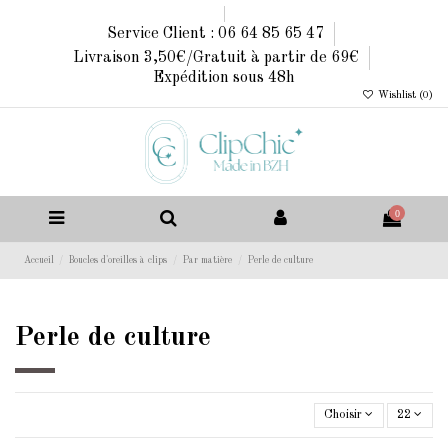
Service Client : 06 64 85 65 47
Livraison 3,50€/Gratuit à partir de 69€
Expédition sous 48h
Wishlist (
0
)
0
Accueil
Boucles d'oreilles à clips
Par matière
Perle de culture
Perle de culture
Choisir
22