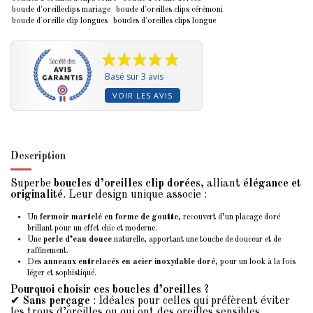
boucle d'oreilleclips mariage
boucle d'oreilles clips cérémoni
boucle d'oreille clip longues
boucles d'oreilles clips longue
Basé sur 3 avis
VOIR LES AVIS
Description
Superbe
boucles d’oreilles clip dorées
, alliant
élégance et
originalité
. Leur design unique associe :
Un
fermoir martelé en forme de goutte
, recouvert d’un placage doré
brillant pour un effet chic et moderne.
Une
perle d’eau douce
naturelle, apportant une touche de douceur et de
raffinement.
Des
anneaux entrelacés en acier inoxydable doré
, pour un look à la fois
léger et sophistiqué.
Pourquoi choisir ces boucles d’oreilles ?
✔
Sans perçage
: Idéales pour celles qui préfèrent éviter
les trous d’oreilles ou qui ont des oreilles sensibles.