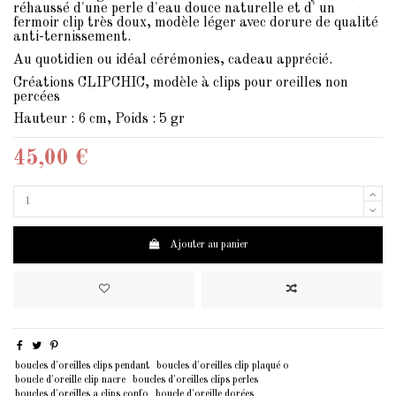
réhaussé d'une perle d'eau douce naturelle et d' un
fermoir clip très doux, modèle léger avec dorure de qualité
anti-ternissement.
Au quotidien ou idéal cérémonies, cadeau apprécié.
Créations CLIPCHIC, modèle à clips pour oreilles non
percées
Hauteur : 6 cm, Poids : 5 gr
45,00 €
Ajouter au panier
boucles d'oreilles clips pendant
boucles d'oreilles clip plaqué o
boucle d'oreille clip nacre
boucles d'oreilles clips perles
boucles d'oreilles a clips confo
boucle d'oreille dorées