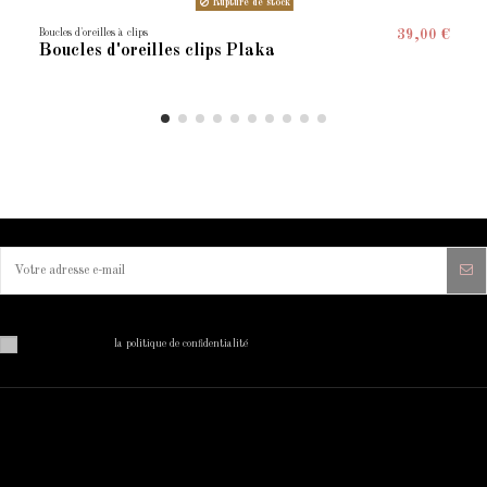
Rupture de stock
Boucles d'oreilles à clips
39,00 €
Boucles d'oreilles clips Plaka
Vous pouvez vous désinscrire à tout moment. Vous trouverez pour cela nos informations de contact dans
les conditions d'utilisation du site.
J'ai lu et j'accepte
la politique de confidentialité
MON COMPTE
INFORMATIONS SUR VOTRE
BOUTIQUE