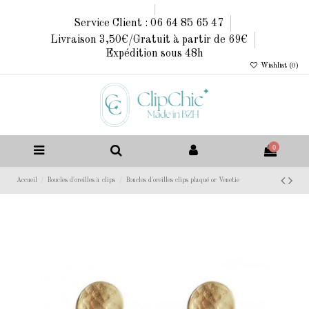
Service Client : 06 64 85 65 47
Livraison 3,50€/Gratuit à partir de 69€
Expédition sous 48h
Wishlist (
0
)
0
Accueil
Boucles d'oreilles à clips
Boucles d'oreilles clips plaqué or Venetie