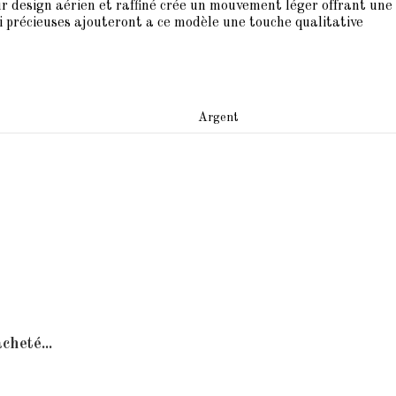
eur design aérien et raffiné crée un mouvement léger offrant une a
emi précieuses ajouteront a ce modèle une touche qualitative
Argent
cheté...