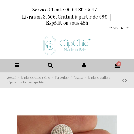
Service Client : 06 64 85 65 47
Livraison 3,50€/Gratuit à partir de 69€
Expédition sous 48h
Wishlist (
0
)
0
Accueil
Boucles d'oreilles à clips
Par couleur
Argenté
Boucles d oreilles à
clips petites feuilles argentées