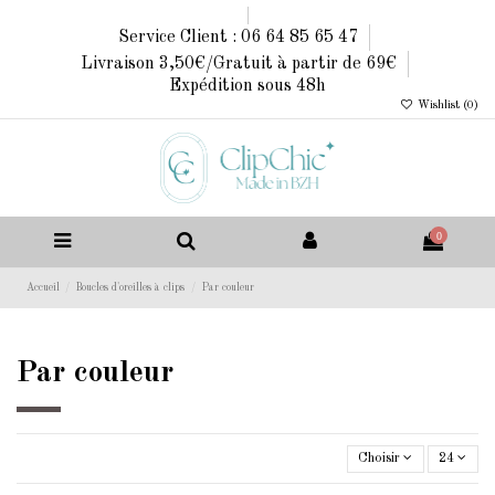
Service Client : 06 64 85 65 47
Livraison 3,50€/Gratuit à partir de 69€
Expédition sous 48h
Wishlist (
0
)
0
Accueil
Boucles d'oreilles à clips
Par couleur
Par couleur
Choisir
24