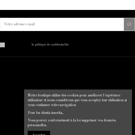
Vous pouvez vous désinscrire à tout moment. Vous trouverez pour cela nos informations de contact dans
les conditions d'utilisation du site.
J'ai lu et j'accepte
la politique de confidentialité
MON COMPTE
INFORMATIONS SUR VOTRE
BOUTIQUE
Mon compte
Clip Chic
Historique des commandes
Notre boutique utilise des cookies pour améliorer l'expérience
12 rue du pont, 22130 Plancoet
Livraison
utilisateur et nous considérons que vous acceptez leur utilisation si
Mentions légales
0664856547
vous continuez votre navigation.
Conditions d'utilisation
clipchic35@gmail.com
Pour les clients inscrits,
CGV
Vous pouvez conformément à la loi supprimer vos données
Politique de confidentialité
personnelles.