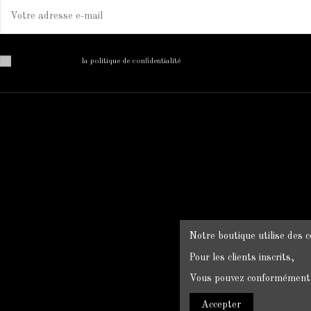
Vous pouvez vous désinscrire à tout moment. Vous trouverez pour cela nos informations de 
J'ai lu et j'accepte
la politique de confidentialité
MON COMPTE
Mon compte
Historique des commandes
Livraison
Mentions légales
Conditions d'utilisation
Notre boutique utilise des c
CGV
Pour les clients inscrits,
Politique de confidentialité
Vous pouvez conformément à
Accepter