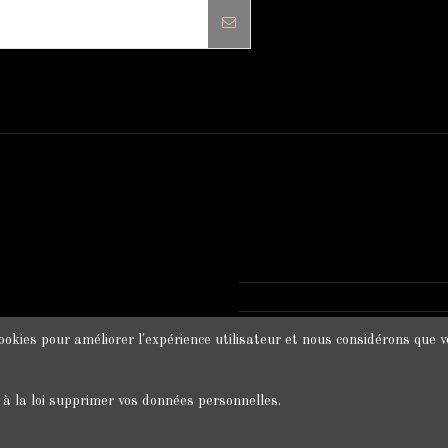
contact dans les conditions d'utilisation du site.
INFORMATIONS SUR VOTRE
Clip Chic
12 rue du pont, 22130 Planc
0664856547
clipchic35@gmail.com
ookies pour améliorer l'expérience utilisateur et nous considérons que vo
 la loi supprimer vos données personnelles.