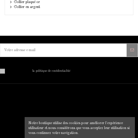
Collier plaqué or
Collier en argent
Vous pouvez vous désinscrire à tout moment. Vous trouverez pour cela nos informations de contact dans
les conditions d'utilisation du site.
J'ai lu et j'accepte
la politique de confidentialité
MON COMPTE
INFORMATIONS SUR VOTRE
BOUTIQUE
Mon compte
Clip Chic
Historique des commandes
Notre boutique utilise des cookies pour améliorer l'expérience
12 rue du pont, 22130 Plancoet
Livraison
utilisateur et nous considérons que vous acceptez leur utilisation si
Mentions légales
0664856547
vous continuez votre navigation.
Conditions d'utilisation