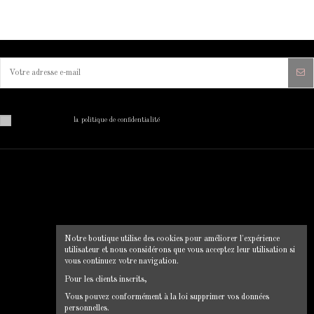
Vous pouvez vous désinscrire à tout moment. Vous trouverez pour cela nos informations de contact dans
les conditions d'utilisation du site.
J'ai lu et j'accepte
la politique de confidentialité
MON COMPTE
INFORMATIONS SUR VOTRE
BOUTIQUE
Mon compte
Clip Chic
Historique des commandes
Notre boutique utilise des cookies pour améliorer l'expérience
12 rue du pont, 22130 Plancoet
Livraison
utilisateur et nous considérons que vous acceptez leur utilisation si
Mentions légales
0664856547
vous continuez votre navigation.
Conditions d'utilisation
clipchic35@gmail.com
Pour les clients inscrits,
CGV
Vous pouvez conformément à la loi supprimer vos données
Politique de confidentialité
personnelles.