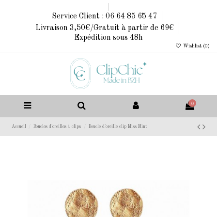
Service Client : 06 64 85 65 47
Livraison 3,50€/Gratuit à partir de 69€
Expédition sous 48h
Wishlist (
0
)
0
Accueil
Boucles d'oreilles à clips
Boucle d'oreille clip Miss Mint