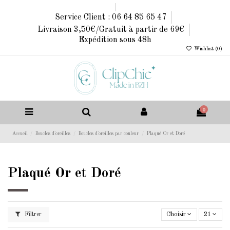
Service Client : 06 64 85 65 47
Livraison 3,50€/Gratuit à partir de 69€
Expédition sous 48h
Wishlist (
0
)
0
Accueil
Boucles d'oreilles
Boucles d'oreilles par couleur
Plaqué Or et Doré
Plaqué Or et Doré
Filtrer
Choisir
21