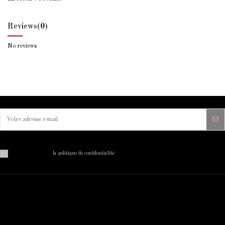
Reviews
(0)
No reviews
Vous pouvez vous désinscrire à tout moment. Vous trouverez pour cela nos informations de contact dans
les conditions d'utilisation du site.
J'ai lu et j'accepte
la politique de confidentialité
MON COMPTE
INFORMATIONS SUR VOTRE
BOUTIQUE
Mon compte