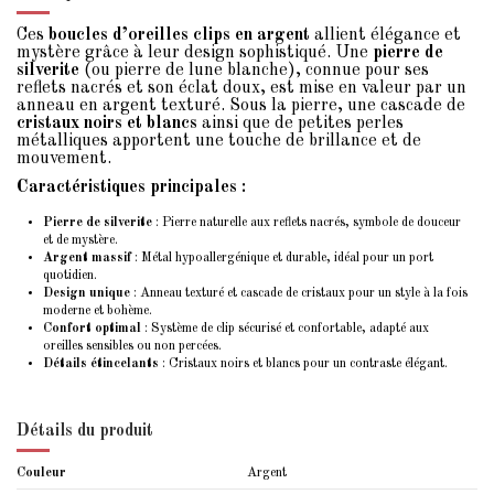
Ces
boucles d’oreilles clips en argent
allient élégance et
mystère grâce à leur design sophistiqué. Une
pierre de
silverite
(ou pierre de lune blanche), connue pour ses
reflets nacrés et son éclat doux, est mise en valeur par un
anneau en argent texturé. Sous la pierre, une cascade de
cristaux noirs et blancs
ainsi que de petites perles
métalliques apportent une touche de brillance et de
mouvement.
Caractéristiques principales :
Pierre de silverite
: Pierre naturelle aux reflets nacrés, symbole de douceur
et de mystère.
Argent massif
: Métal hypoallergénique et durable, idéal pour un port
quotidien.
Design unique
: Anneau texturé et cascade de cristaux pour un style à la fois
moderne et bohème.
Confort optimal
: Système de clip sécurisé et confortable, adapté aux
oreilles sensibles ou non percées.
Détails étincelants
: Cristaux noirs et blancs pour un contraste élégant.
Détails du produit
Couleur
Argent