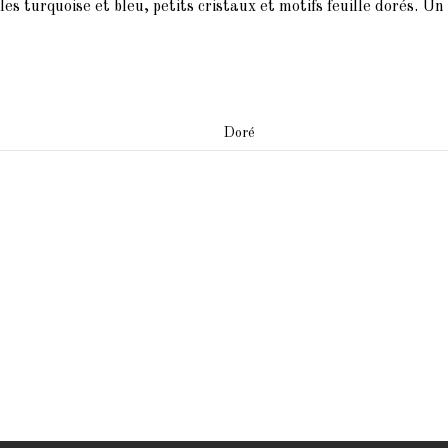
rles turquoise et bleu, petits cristaux et motifs feuille dorés. Un
Doré