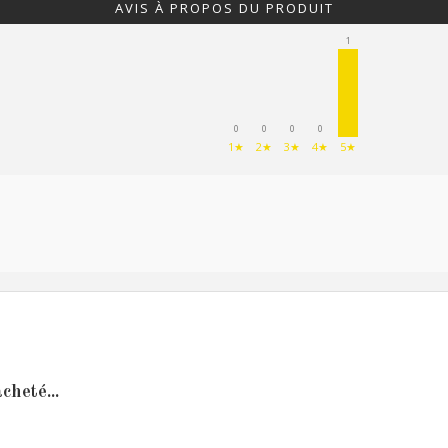
AVIS À PROPOS DU PRODUIT
1
0
0
0
0
1★
2★
3★
4★
5★
cheté...