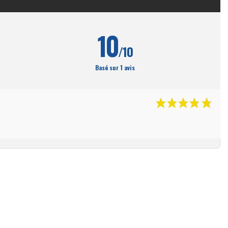
10
/10
Basé sur 1 avis