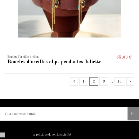
Boucles d'oreilles à clips
65,00 €
Boucles d'oreilles clips pendantes Juliette
1
2
3
…
16
Vous pouvez vous désinscrire à tout moment. Vous trouverez pour cela nos informations de contact dans
les conditions d'utilisation du site.
J'ai lu et j'accepte
la politique de confidentialité