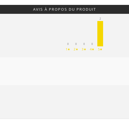
AVIS À PROPOS DU PRODUIT
2
0
0
0
0
1★
2★
3★
4★
5★