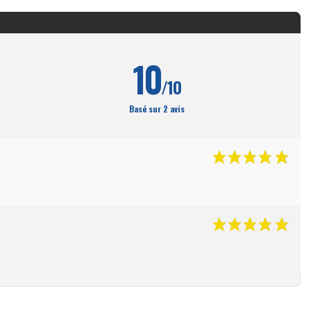
10
/10
Basé sur 2 avis