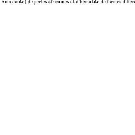
 Amazonite) de perles africaines et d'hématite de formes différ