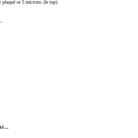
 plaqué or 5 microns. (le top)
..
é...