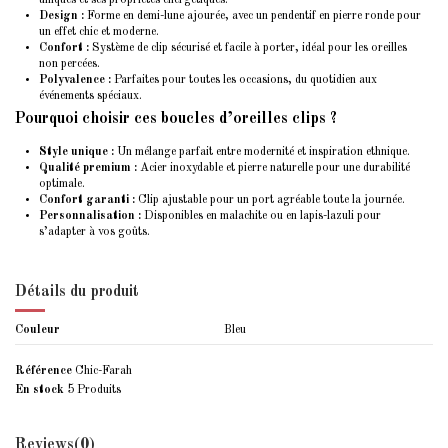
Design :
Forme en demi-lune ajourée, avec un pendentif en pierre ronde pour
un effet chic et moderne.
Confort :
Système de clip sécurisé et facile à porter, idéal pour les oreilles
non percées.
Polyvalence :
Parfaites pour toutes les occasions, du quotidien aux
événements spéciaux.
Pourquoi choisir ces boucles d’oreilles clips ?
Style unique :
Un mélange parfait entre modernité et inspiration ethnique.
Qualité premium :
Acier inoxydable et pierre naturelle pour une durabilité
optimale.
Confort garanti :
Clip ajustable pour un port agréable toute la journée.
Personnalisation :
Disponibles en malachite ou en lapis-lazuli pour
s’adapter à vos goûts.
Détails du produit
Couleur
Bleu
Référence
Chic-Farah
En stock
5 Produits
Reviews
(0)