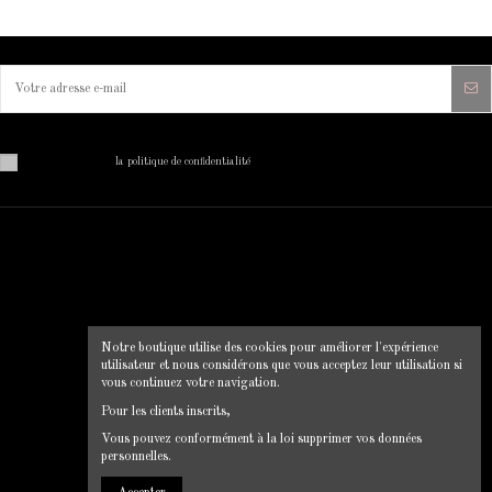
Vous pouvez vous désinscrire à tout moment. Vous trouverez pour cela nos informations de contact dans
les conditions d'utilisation du site.
J'ai lu et j'accepte
la politique de confidentialité
MON COMPTE
INFORMATIONS SUR VOTRE
BOUTIQUE
Mon compte
Clip Chic
Historique des commandes
Notre boutique utilise des cookies pour améliorer l'expérience
12 rue du pont, 22130 Plancoet
Livraison
utilisateur et nous considérons que vous acceptez leur utilisation si
Mentions légales
0664856547
vous continuez votre navigation.
Conditions d'utilisation
clipchic35@gmail.com
Pour les clients inscrits,
CGV
Vous pouvez conformément à la loi supprimer vos données
Politique de confidentialité
personnelles.