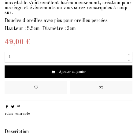
inoxydable s'entremêlent harmonieusement, création pour
mariage et évènements ou vous serez remarquées à coup
sûr.
Boucles d'oreilles avec pics pour oreilles percées
Hauteur : 5.5cm Diamètre : 3cm
49,00 €
Ajouter au panier
rubis
emeraude
Description