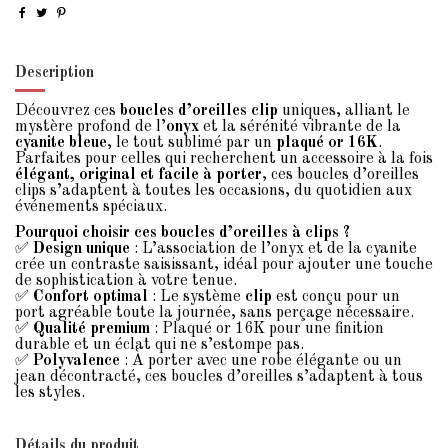
Description
Découvrez ces
boucles d’oreilles clip
uniques, alliant le
mystère profond de l’
onyx
et la sérénité vibrante de la
cyanite bleue
, le tout sublimé par un
plaqué or 16K
.
Parfaites pour celles qui recherchent un accessoire à la fois
élégant, original et facile à porter
, ces boucles d’oreilles
clips s’adaptent à toutes les occasions, du quotidien aux
événements spéciaux.
Pourquoi choisir ces boucles d’oreilles à clips ?
✅
Design unique
: L’association de l’onyx et de la cyanite
crée un contraste saisissant, idéal pour ajouter une touche
de sophistication à votre tenue.
✅
Confort optimal
: Le système
clip
est conçu pour un
port agréable toute la journée, sans perçage nécessaire.
✅
Qualité premium
: Plaqué or 16K pour une finition
durable et un éclat qui ne s’estompe pas.
✅
Polyvalence
: À porter avec une robe élégante ou un
jean décontracté, ces boucles d’oreilles s’adaptent à tous
les styles.
Détails du produit